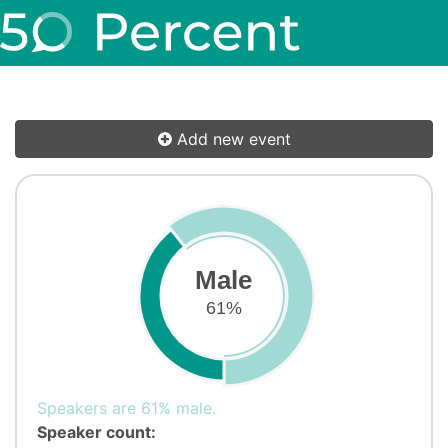
Add new event
Male
61%
Speakers are 61% male.
Speaker count: