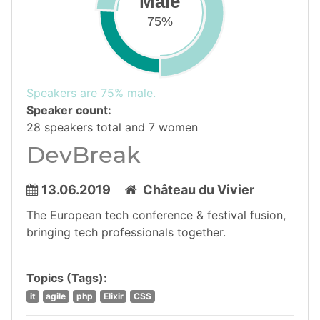
Male
75%
Speakers are 75% male.
Speaker count:
28 speakers total and 7 women
DevBreak
13.06.2019
Château du Vivier
The European tech conference & festival fusion,
bringing tech professionals together.
Topics (Tags):
it
agile
php
Elixir
CSS