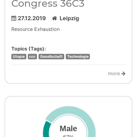
Congress 36C3
27.12.2019
Leipzig
Resource Exhaustion
Topics (Tags):
Utopie
ccc
Gesellschaft
Technologie
more
Male