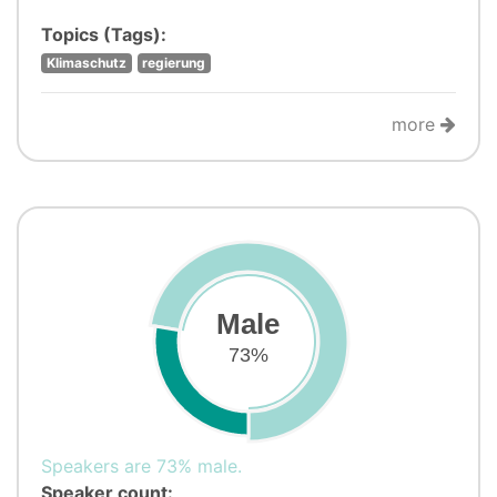
Topics (Tags):
Klimaschutz
regierung
more
Male
73%
Speakers are 73% male.
Speaker count: