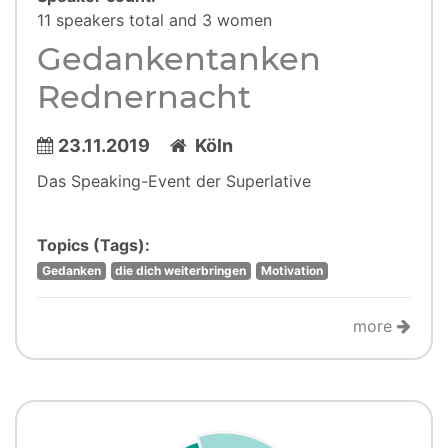
11 speakers total and 3 women
Gedankentanken
Rednernacht
23.11.2019
Köln
Das Speaking-Event der Superlative
Topics (Tags):
Gedanken
die dich weiterbringen
Motivation
more