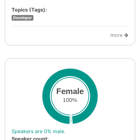
Topics (Tags):
Developer
more
Female
100%
Speakers are 0% male.
Speaker count: