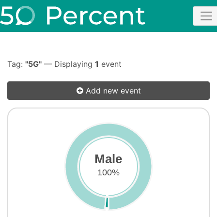
Tag:
"5G"
— Displaying
1
event
Add new event
Male
100%