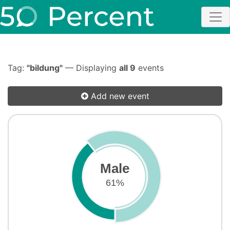
Tag:
"bildung"
— Displaying
all 9
events
Add new event
Male
61%