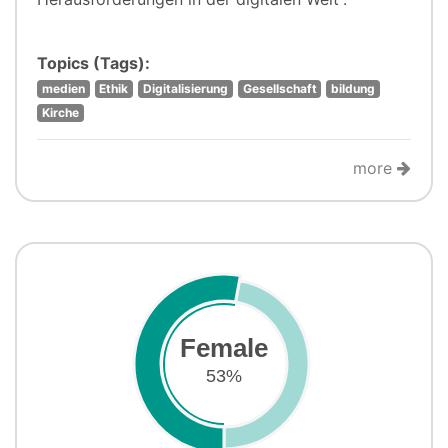
Topics (Tags):
medien
Ethik
Digitalisierung
Gesellschaft
bildung
Kirche
more
Female
53%