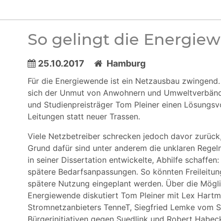
So gelingt die Energie
25.10.2017
Hamburg
Für die Energiewende ist ein Netzausbau zwingend
sich der Unmut von Anwohnern und Umweltverbänden.
und Studienpreisträger Tom Pleiner einen Lösungsv
Leitungen statt neuer Trassen.
Viele Netzbetreiber schrecken jedoch davor zurück
Grund dafür sind unter anderem die unklaren Regeln
in seiner Dissertation entwickelte, Abhilfe schaffen:
spätere Bedarfsanpassungen. So könnten Freileitung
spätere Nutzung eingeplant werden. Über die Mögl
Energiewende diskutiert Tom Pleiner mit Lex Hartm
Stromnetzanbieters TenneT, Siegfried Lemke vom 
Bürgerinitiativen gegen Suedlink und Robert Habec