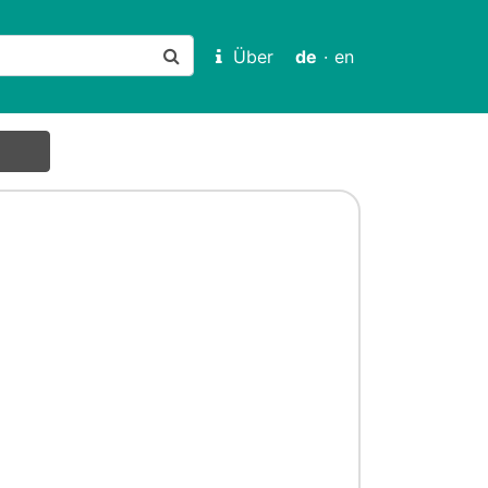
Über
de
·
en