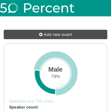
Add new event
Male
73%
Speakers are 73% male.
Speaker count: