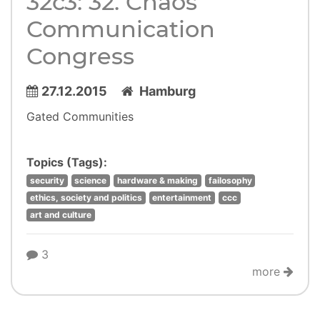
32c3: 32. Chaos
Communication
Congress
27.12.2015
Hamburg
Gated Communities
Topics (Tags):
security
science
hardware & making
failosophy
ethics, society and politics
entertainment
ccc
art and culture
3
more