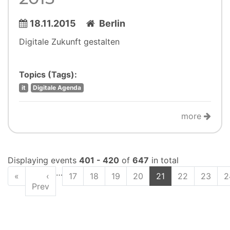
18.11.2015
Berlin
Digitale Zukunft gestalten
Topics (Tags):
it
Digitale Agenda
more
Displaying events
401 - 420
of
647
in total
…
«
‹
17
18
19
20
21
22
23
2
Prev