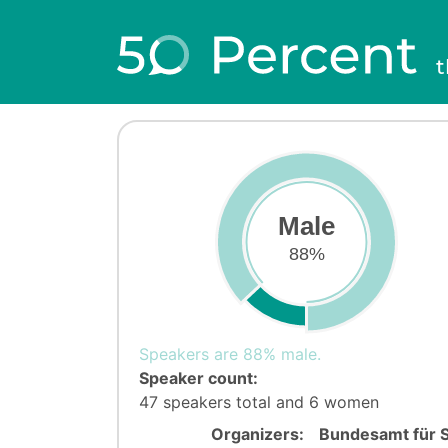
t
Male
88%
Speakers are 88% male.
Speaker count:
47 speakers total and 6 women
Organizers:
Bundesamt für S