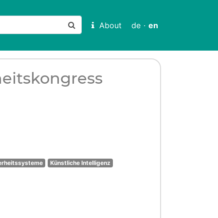
About
de
·
en
heitskongress
herheitssysteme
Künstliche Intelligenz