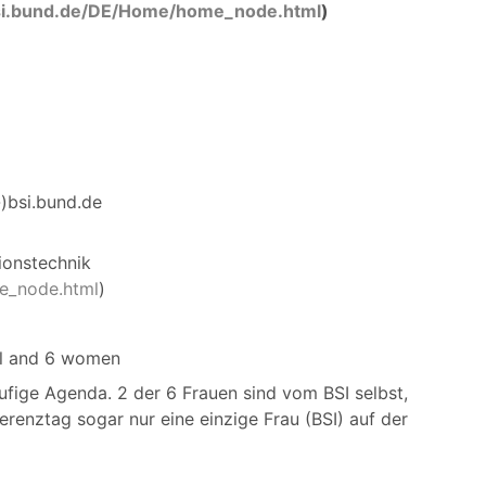
si.bund.de/DE/Home/home_node.html
)
)bsi.bund.de
ionstechnik
e_node.html
)
al and 6 women
äufige Agenda. 2 der 6 Frauen sind vom BSI selbst,
erenztag sogar nur eine einzige Frau (BSI) auf der