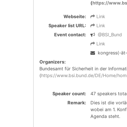
(
https://www.b
Webseite:
Link
Speaker list URL:
Link
Event contact:
@BSI_Bund
Link
kongress(-ät-
Organizers:
Bundesamt für Sicherheit in der Informat
(
https://www.bsi.bund.de/DE/Home/hom
Speaker count:
47 speakers tot
Remark:
Dies ist die vorl
wobei am 1. Konf
Agenda steht.