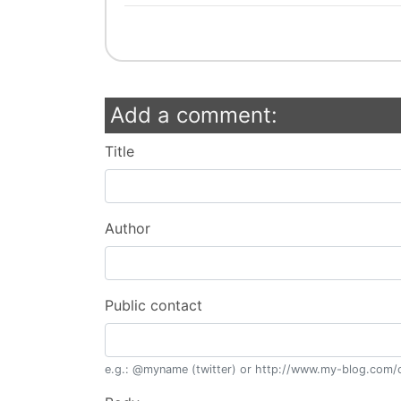
Add a comment:
Title
Author
Public contact
e.g.: @myname (twitter) or http://www.my-blog.com/c