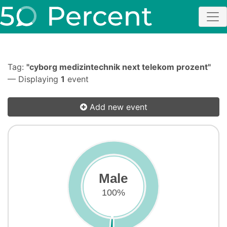
Tag:
"cyborg medizintechnik next telekom prozent"
— Displaying
1
event
Add new event
Male
100%