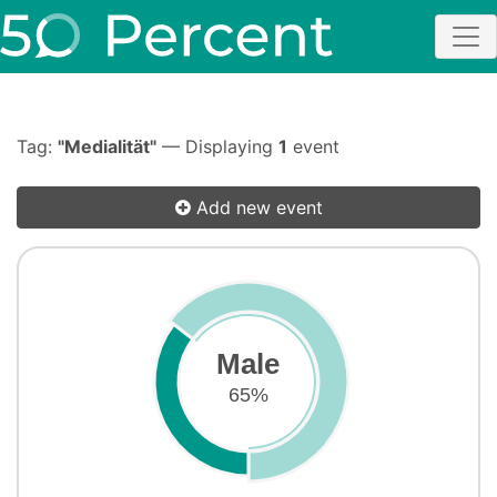
Tag:
"Medialität"
— Displaying
1
event
Add new event
Male
65%