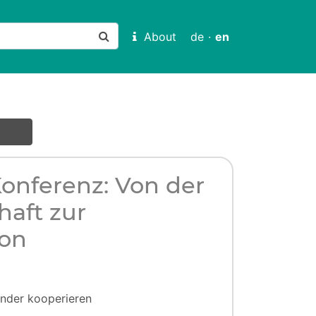
About
de
·
en
onferenz: Von der
haft zur
ion
ander kooperieren