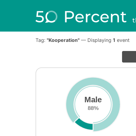
t
Tag:
"Kooperation"
— Displaying
1
event
Male
88%