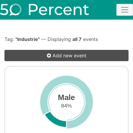
Tag:
"Industrie"
— Displaying
all 7
events
Add new event
Male
84%