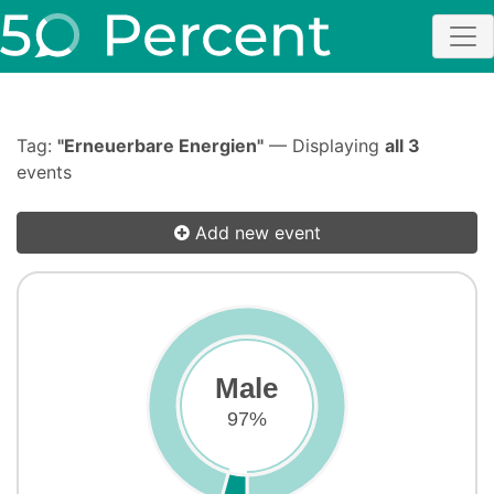
Tag:
"Erneuerbare Energien"
— Displaying
all 3
events
Add new event
Male
97%