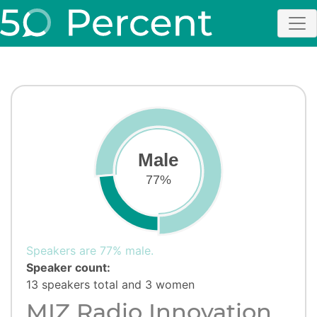
Male
77%
Speakers are 77% male.
Speaker count:
13 speakers total and 3 women
MIZ Radio Innovation