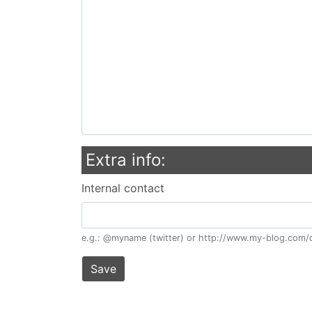
Extra info:
Internal contact
e.g.: @myname (twitter) or http://www.my-blog.com/c