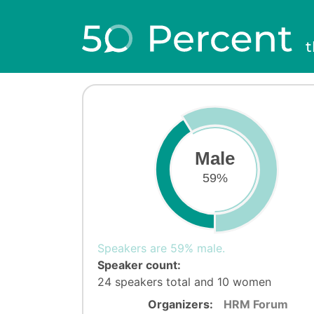
t
Male
59%
Speakers are 59% male.
Speaker count:
24 speakers total and 10 women
Organizers:
HRM Forum