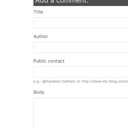
Add a comment:
Title
Author
Public contact
e.g.: @myname (twitter) or http://www.my-blog.com/c
Body