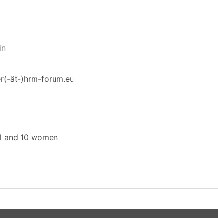
in
r(-ät-)hrm-forum.eu
al and 10 women