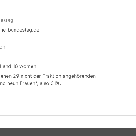
estag
ene-bundestag.de
ion
al and 16 women
denen 29 nicht der Fraktion angehörenden
ind neun Frauen*, also 31%.