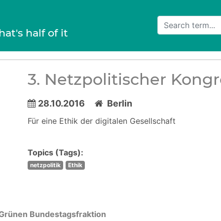
hat's half of it
3. Netzpolitischer Kong
28.10.2016
Berlin
Für eine Ethik der digitalen Gesellschaft
Topics (Tags):
netzpolitik
Ethik
Grünen Bundestagsfraktion