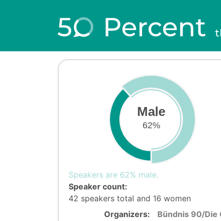
t
Male
62%
Speakers are 62% male.
Speaker count:
42 speakers total and 16 women
Organizers:
Bündnis 90/Die 