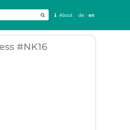
About
de
·
en
ress #NK16