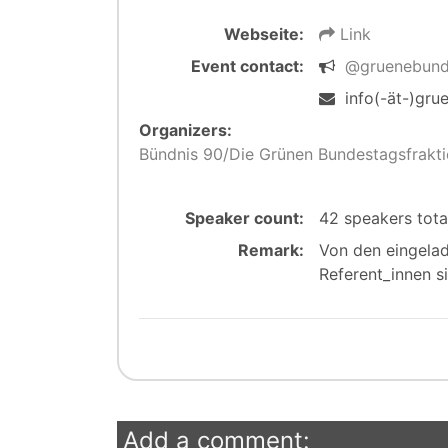
Webseite:
Link
Event contact:
@gruenebund
info(-ät-)gru
Organizers:
Bündnis 90/Die Grünen Bundestagsfrakt
Speaker count:
42 speakers tot
Remark:
Von den eingela
Referent_innen s
Add a comment: