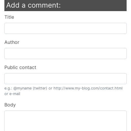
Add a comment:
Title
Author
Public contact
e.g.: @myname (twitter) or http://www.my-blog.com/contact.html
or e-mail
Body