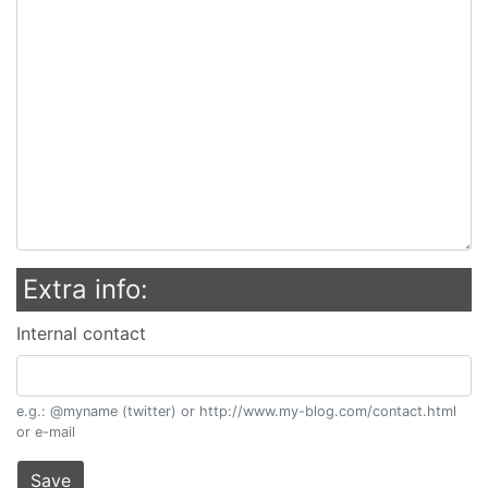
Extra info:
Internal contact
e.g.: @myname (twitter) or http://www.my-blog.com/contact.html
or e-mail