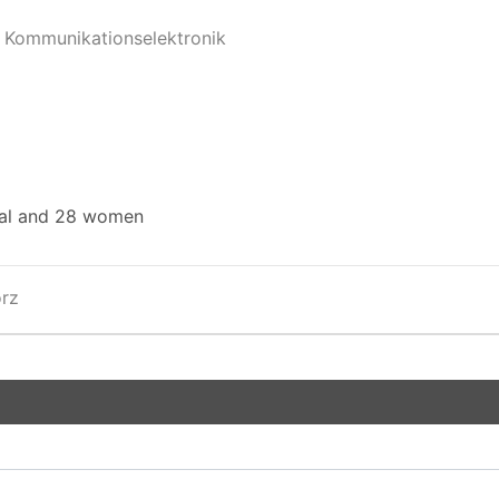
d Kommunikationselektronik
tal and 28 women
rz