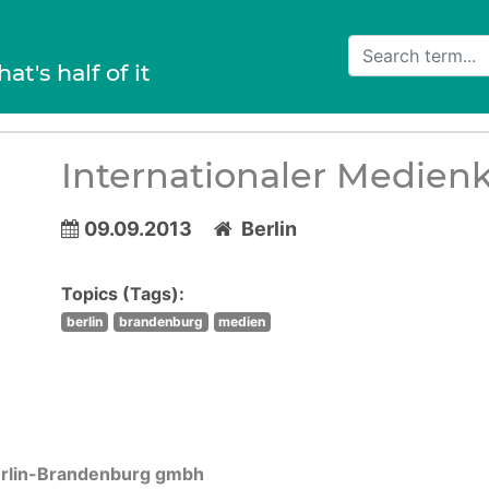
hat's half of it
Internationaler Medien
09.09.2013
Berlin
Topics (Tags):
berlin
brandenburg
medien
rlin-Brandenburg gmbh