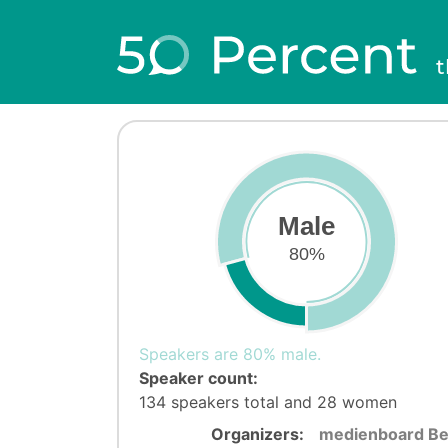
t
Male
80%
Speakers are 80% male.
Speaker count:
134 speakers total and 28 women
Organizers:
medienboard Be