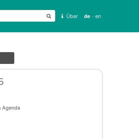
Über
de
·
en
6
on Agenda