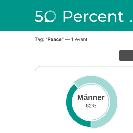
s
Tag:
"Peace"
—
1
event
Männer
62%