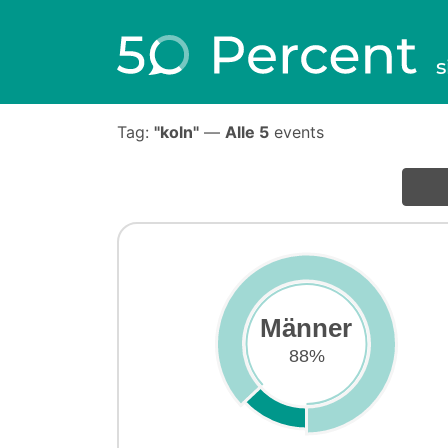
s
Tag:
"koln"
—
Alle 5
events
Männer
88%