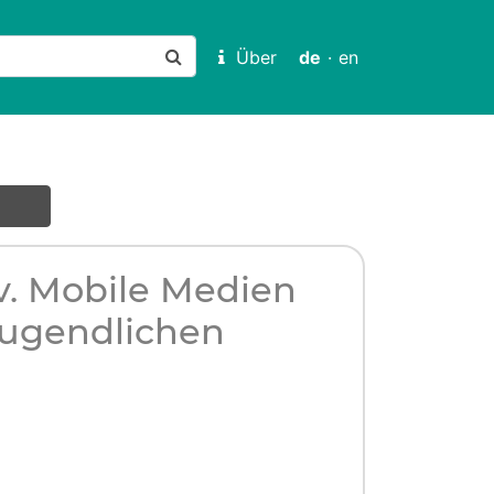
Über
de
·
en
iv. Mobile Medien
Jugendlichen