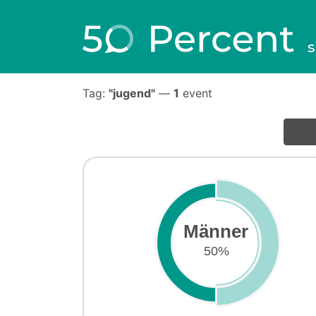
s
Tag:
"jugend"
—
1
event
Männer
50%