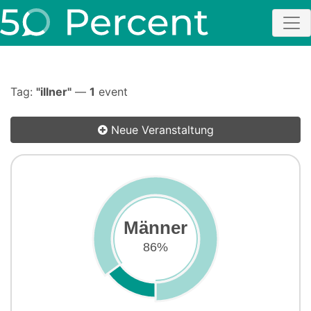
Tag:
"illner"
—
1
event
Neue Veranstaltung
Männer
86%