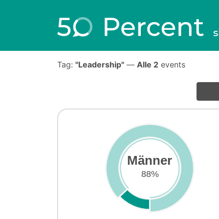
s
Tag:
"Leadership"
—
Alle 2
events
Männer
88%