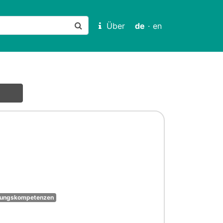
Über
de
·
en
rungskompetenzen