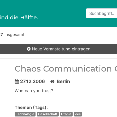
ind die Hälfte.
27
insgesamt
Neue Veranstaltung
eintragen
Chaos Communication 
27.12.2006
Berlin
Who can you trust?
Themen (Tags):
Technologie
Gesellschaft
Utopie
ccc