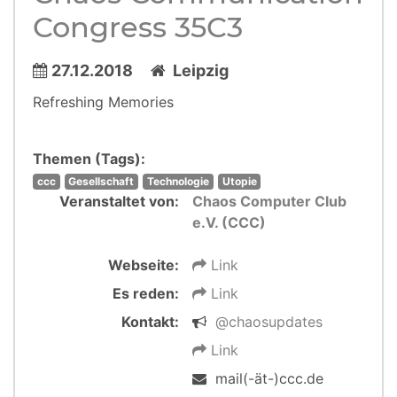
Congress 35C3
27.12.2018
Leipzig
Refreshing Memories
Themen (Tags):
ccc
Gesellschaft
Technologie
Utopie
Veranstaltet von:
Chaos Computer Club
e.V. (CCC)
Webseite:
Link
Es reden:
Link
Kontakt:
@chaosupdates
Link
mail(-ät-)ccc.de