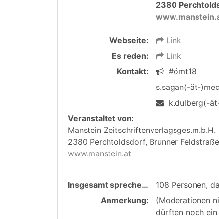
2380 Perchtolds
www.manstein.
Webseite:
Link
Es reden:
Link
Kontakt:
#ömt18
s.sagan(-ät-)med
k.dulberg(-ät-
Veranstaltet von:
Manstein Zeitschriftenverlagsges.m.b.H.
2380 Perchtoldsdorf, Brunner Feldstraß
www.manstein.at
Insgesamt sprechen:
108 Personen, d
Anmerkung:
(Moderationen ni
dürften noch ei