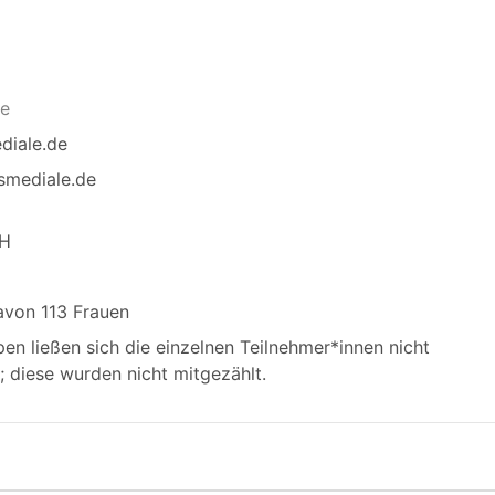
le
ediale.de
smediale.de
bH
avon 113 Frauen
pen ließen sich die einzelnen Teilnehmer*innen nicht
; diese wurden nicht mitgezählt.