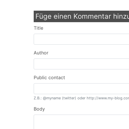
Füge einen Kommentar hinz
Title
Author
Public contact
Z.B.: @myname (twitter) oder http://www.my-blog.com/
Body