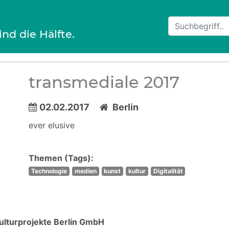
ind die Hälfte.
transmediale 2017
02.02.2017
Berlin
ever elusive
Themen (Tags):
Technologie
medien
kunst
kultur
Digitalität
Kulturprojekte Berlin GmbH