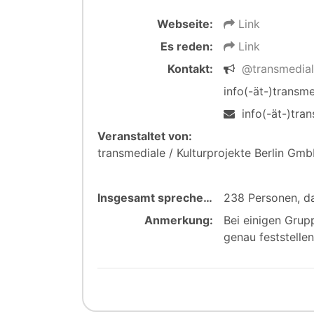
Webseite:
Link
Es reden:
Link
Kontakt:
@transmedia
info(-ät-)transm
info(-ät-)tran
Veranstaltet von:
transmediale / Kulturprojekte Berlin Gm
Insgesamt sprechen:
238 Personen, d
Anmerkung:
Bei einigen Grup
genau feststellen