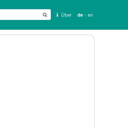
Über
de
·
en