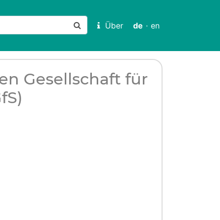
Über
de
·
en
n Gesellschaft für
fS)