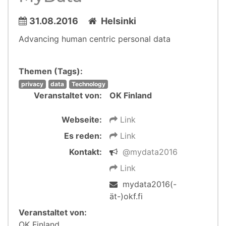
31.08.2016
Helsinki
Advancing human centric personal data
Themen (Tags):
privacy
data
Technology
Veranstaltet von:
OK Finland
Webseite:
Link
Es reden:
Link
Kontakt:
@mydata2016
Link
mydata2016(-
ät-)okf.fi
Veranstaltet von:
OK Finland