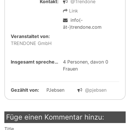
Kontakt:
@Trendone
Link
info(-
ät-)trendone.com
Veranstaltet von:
TRENDONE GmbH
Insgesamt sprechen:
4 Personen, davon 0
Frauen
Gezählt von:
PJebsen
@pjebsen
Füge einen Kommentar hinzu:
Title